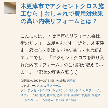
木更津市でアクセントクロス施
工なら｜おしゃれで費用対効果
の高い内装リフォームとは？
こんにちは。 木更津市のリフォーム会社、
街のリフォーム屋さんです。 近年、木更津
市・君津市・富津市・袖ケ浦市・南房総市
エリアでも、 「アクセントクロスを取り入
れた内装リフォーム」のご相談が増えてい
ます。 「部屋の印象を変 […]
公開済み: 2026年3月31日
作成者:
管理者
カテゴリー:
クロス
,
リフォーム
タグ:
アクセントクロス
,
キッチン
,
クロス
,
トイレ
,
リフォーム
,
リフォーム屋
,
君津
,
君津市
,
壁紙
,
富津
,
富津市
,
木更津
,
木更津
市
,
街のリフォーム屋さん
,
袖ケ浦
,
袖ケ浦市