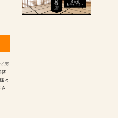
して表
畳替
様々
下さ