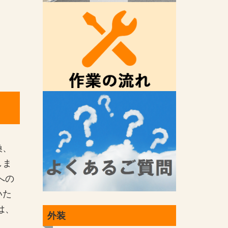
換、
しま
への
いた
は、
外装