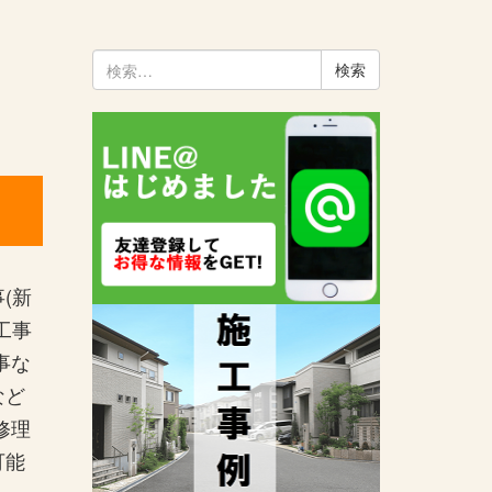
検
索:
(新
工事
事な
など
修理
可能