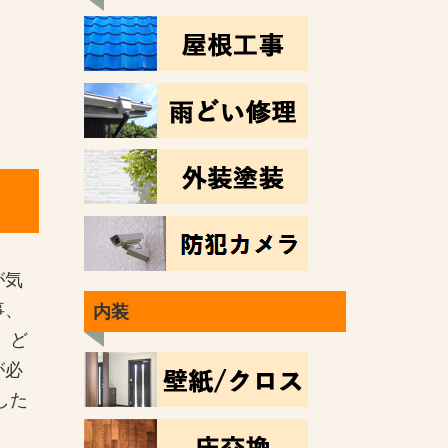
が気
事、
内装
。ど
が必
した