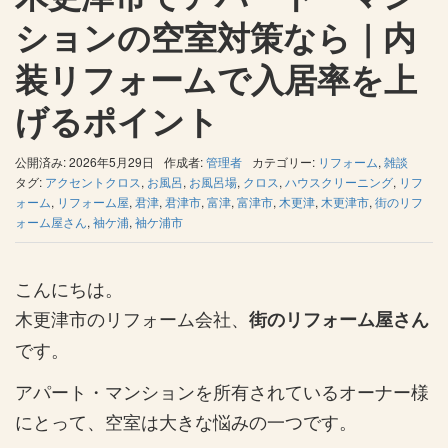
ションの空室対策なら｜内
装リフォームで入居率を上
げるポイント
公開済み: 2026年5月29日
作成者:
管理者
カテゴリー:
リフォーム
,
雑談
タグ:
アクセントクロス
,
お風呂
,
お風呂場
,
クロス
,
ハウスクリーニング
,
リフ
ォーム
,
リフォーム屋
,
君津
,
君津市
,
富津
,
富津市
,
木更津
,
木更津市
,
街のリフ
ォーム屋さん
,
袖ケ浦
,
袖ケ浦市
こんにちは。
木更津市のリフォーム会社、
街のリフォーム屋さん
です。
アパート・マンションを所有されているオーナー様
にとって、空室は大きな悩みの一つです。