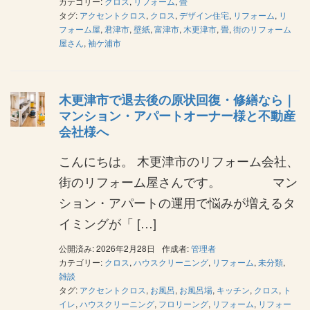
カテゴリー:
クロス
,
リフォーム
,
畳
タグ:
アクセントクロス
,
クロス
,
デザイン住宅
,
リフォーム
,
リ
フォーム屋
,
君津市
,
壁紙
,
富津市
,
木更津市
,
畳
,
街のリフォーム
屋さん
,
袖ケ浦市
木更津市で退去後の原状回復・修繕なら｜
マンション・アパートオーナー様と不動産
会社様へ
こんにちは。 木更津市のリフォーム会社、
街のリフォーム屋さんです。 マン
ション・アパートの運用で悩みが増えるタ
イミングが「 […]
公開済み: 2026年2月28日
作成者:
管理者
カテゴリー:
クロス
,
ハウスクリーニング
,
リフォーム
,
未分類
,
雑談
タグ:
アクセントクロス
,
お風呂
,
お風呂場
,
キッチン
,
クロス
,
ト
イレ
,
ハウスクリーニング
,
フロリーング
,
リフォーム
,
リフォー