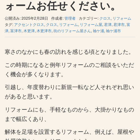
ォームお任せください。
公開済み: 2025年2月28日
作成者:
管理者
カテゴリー:
クロス
,
リフォーム
タグ:
アクセントクロス
,
クロス
,
リフォーム
,
リフォーム屋
,
君津
,
君津市
,
富
津
,
富津市
,
木更津
,
木更津市
,
街のリフォーム屋さん
,
袖ケ浦
,
袖ケ浦市
寒さのなかにも春の訪れを感じる頃となりました。
この時期になると例年リフォームのご相談をいただ
く機会が多くなります。
引越し、年度替わりに新規一転など人それぞれ思い
があると思います。
リフォームにも、手軽なものから、大掛かりなもの
まで幅広くあり、
解体を足場を設置するリフォーム、例えば、屋根や