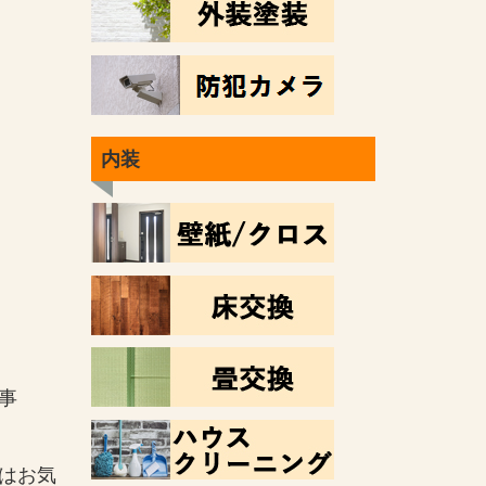
内装
工事
はお気