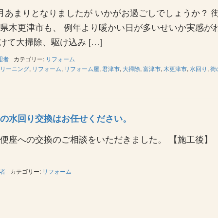
月あまりとなりましたが いかがお過ごしでしょうか？ 
県木更津市も、 例年より暖かい日が多いせいか実感が
て大掃除、駆け込み […]
理者
カテゴリー:
リフォーム
リーニング
,
リフォーム
,
リフォーム屋
,
君津市
,
大掃除
,
富津市
,
木更津市
,
水回り
,
街
の水回り交換はお任せください。
房便座への交換のご相談をいただきました。 【施
者
カテゴリー:
リフォーム