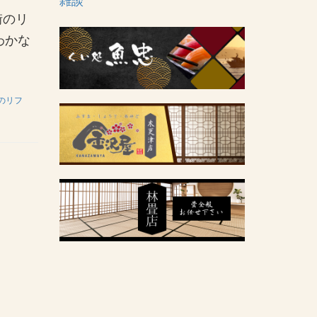
雑談
街のリ
わかな
のリフ
工後】