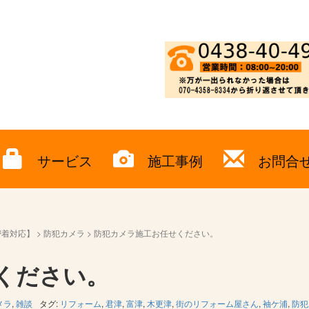
サービス
施工事例
お問合
密着対応】
>
防犯カメラ
>
防犯カメラ施工お任せください。
ください。
メラ
,
雑談
タグ:
リフォーム
,
君津
,
富津
,
木更津
,
街のリフォーム屋さん
,
袖ケ浦
,
防犯