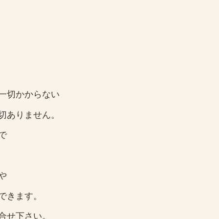
一切かからない
切ありません。
で
や
できます。
合せ下さい。