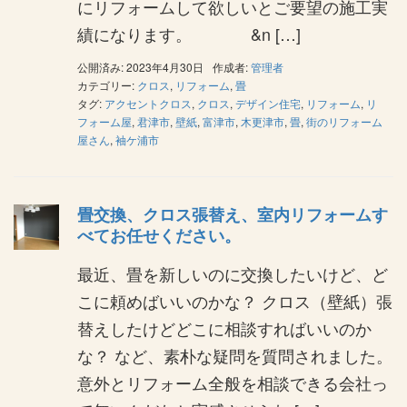
にリフォームして欲しいとご要望の施工実
績になります。 &n […]
公開済み: 2023年4月30日
作成者:
管理者
カテゴリー:
クロス
,
リフォーム
,
畳
タグ:
アクセントクロス
,
クロス
,
デザイン住宅
,
リフォーム
,
リ
フォーム屋
,
君津市
,
壁紙
,
富津市
,
木更津市
,
畳
,
街のリフォーム
屋さん
,
袖ケ浦市
畳交換、クロス張替え、室内リフォームす
べてお任せください。
最近、畳を新しいのに交換したいけど、ど
こに頼めばいいのかな？ クロス（壁紙）張
替えしたけどどこに相談すればいいのか
な？ など、素朴な疑問を質問されました。
意外とリフォーム全般を相談できる会社っ