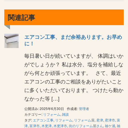
関連記事
エアコン工事、まだ余裕あります。お早め
に！
毎日暑い日が続いていますが、 体調はいか
がでしょうか？ 私は水分、塩分を補給しな
がら何とか頑張っています。 さて、最近
エアコンの工事のご相談をありがたいこと
に多くいただいております。 つけたら動か
なかった等 […]
公開済み: 2025年6月30日
作成者:
管理者
カテゴリー:
リフォーム
,
雑談
タグ:
エアコン工事
,
リフォーム
,
リフォーム屋
,
君津
,
君津市
,
富
津
,
富津市
,
木更津
,
木更津市
,
街のリフォーム屋さん
,
袖ケ浦
,
袖