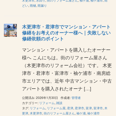
木更津市
,
水回り
,
街のリフォーム屋さん
,
袖ケ浦
,
袖ケ浦市
,
雨
どい
,
雨樋
,
雨漏り
木更津市・君津市でマンション・アパート
修繕をお考えのオーナー様へ｜失敗しない
修繕依頼のポイント
マンション・アパートを購入したオーナー
様へ こんにちは。街のリフォーム屋さん
（木更津市のリフォーム会社）です。 木更
津市・君津市・富津市・袖ケ浦市・南房総
市エリアでは、近年 中古マンション・中古
アパートを購入されたオーナ […]
公開済み: 2026年1月30日
作成者:
管理者
カテゴリー:
リフォーム
,
雑談
タグ:
リフォーム
,
リフォーム屋
,
君津
,
君津市
,
富津
,
富津市
,
木
更津
,
木更津市
,
街のリフォーム屋さん
,
袖ケ浦
,
袖ケ浦市