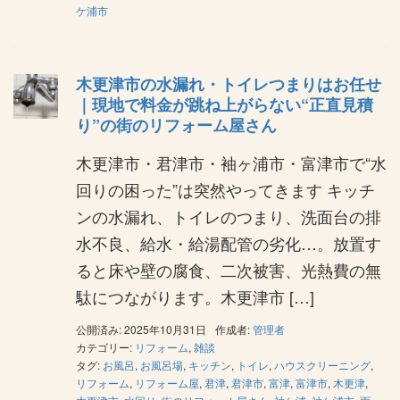
ケ浦市
木更津市の水漏れ・トイレつまりはお任せ
｜現地で料金が跳ね上がらない“正直見積
り”の街のリフォーム屋さん
木更津市・君津市・袖ヶ浦市・富津市で“水
回りの困った”は突然やってきます キッチ
ンの水漏れ、トイレのつまり、洗面台の排
水不良、給水・給湯配管の劣化…。放置す
ると床や壁の腐食、二次被害、光熱費の無
駄につながります。木更津市 […]
公開済み: 2025年10月31日
作成者:
管理者
カテゴリー:
リフォーム
,
雑談
タグ:
お風呂
,
お風呂場
,
キッチン
,
トイレ
,
ハウスクリーニング
,
リフォーム
,
リフォーム屋
,
君津
,
君津市
,
富津
,
富津市
,
木更津
,