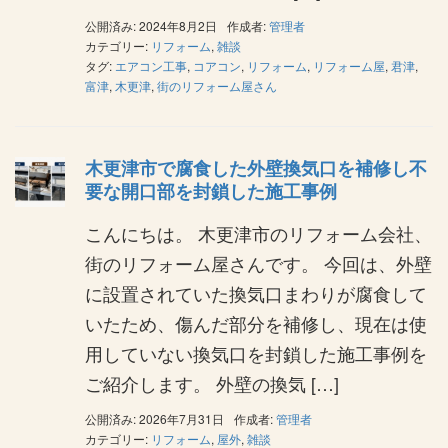
公開済み: 2024年8月2日
作成者:
管理者
カテゴリー:
リフォーム
,
雑談
タグ:
エアコン工事
,
コアコン
,
リフォーム
,
リフォーム屋
,
君津
,
富津
,
木更津
,
街のリフォーム屋さん
木更津市で腐食した外壁換気口を補修し不
要な開口部を封鎖した施工事例
こんにちは。 木更津市のリフォーム会社、
街のリフォーム屋さんです。 今回は、外壁
に設置されていた換気口まわりが腐食して
いたため、傷んだ部分を補修し、現在は使
用していない換気口を封鎖した施工事例を
ご紹介します。 外壁の換気 […]
公開済み: 2026年7月31日
作成者:
管理者
カテゴリー:
リフォーム
,
屋外
,
雑談