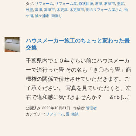
タグ:
リフォーム
,
リフォーム屋
,
原状回復
,
君津
,
君津市
,
塗装
,
外壁
,
富津
,
富津市
,
木更津
,
木更津市
,
街のリフォーム屋さん
,
袖
ケ浦
,
袖ケ浦市
,
雨漏り
ハウスメーカー施工のちょっと変わった畳
交換
千葉県内で１０年ぐらい前にハウスメーカ
ーで流行った畳 その名も「き〇ろう畳」商
標権の関係で伏せさせていただきます。ご
了承ください。 写真を見ていただくと、左
右で違和感に気づきませんか？ &nb […]
公開済み: 2020年10月31日
作成者:
管理者
カテゴリー:
リフォーム
,
畳
,
雑談