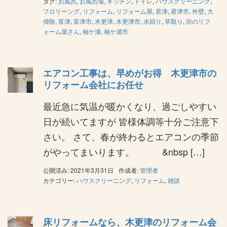
タグ:
お風呂
,
お風呂場
,
キッチン
,
トイレ
,
ハウスクリーニング
,
フロリーング
,
リフォーム
,
リフォーム屋
,
君津
,
君津市
,
外壁
,
大
掃除
,
富津
,
富津市
,
木更津
,
木更津市
,
水回り
,
草取り
,
街のリフ
ォーム屋さん
,
袖ケ浦
,
袖ケ浦市
エアコン工事は、早めがお得 木更津市の
リフォーム会社にお任せ
最近急に気温が暖かくなり、過ごしやすい
日が続いてますが 皆様体調等十分ご注意下
さい。 さて、春が終わるとエアコンの季節
がやってまいります。 &nbsp […]
公開済み: 2021年3月31日
作成者:
管理者
カテゴリー:
ハウスクリーニング
,
リフォーム
,
雑談
床リフォームなら、木更津のリフォーム会